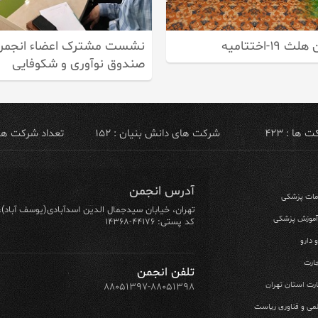
لث ۱۹-اختتامیه
نشست مشترک اعضاء انجمن
صندوق نوآوری و شکوفایی
ها : ۴۲۳
شرکت های دانش بنیان : ۱۵۲
تعداد شرکت های ص
آدرس انجمن
ومات پزشکی
تهران، خیابان سیدجمال الدین اسدآبادی(یوسف آباد)، خیابان ۶۴ شرقی، پلاک ۱۰/۱، طبق
 آموزش پزشکی
کد پستی: ۴۴۱۷۶-۱۴۳۶۸
 دارو
ارت
تلفن انجمن
رت استان تهران
۸۸۰۵۱۳۹۷-۸۸۰۵۱۳۹۸
می و فناوری ریاست