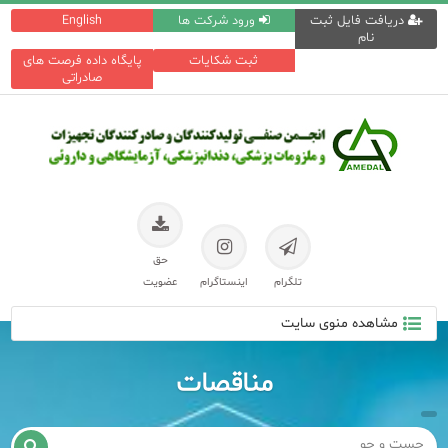
دریافت فایل ثبت
ورود شرکت ها
English
نام
ثبت شکایات
پایگاه داده فرصت های
صادراتی
حق
تلگرام
اینستاگرام
عضویت
مشاهده منوی سایت
مناقصات
