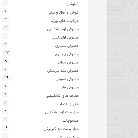
۱
گوارشی
۷
گوش و حلق و بینی
۳
مراقبت های ویژه
۳
مصرفی آزمایشگاهی
۱
مصرفی ارتودنسی
۴
مصرفی بستری
۳۷
مصرفی پلیمری
۲۰
مصرفی جراحی
۰
مصرفی دندانپزشکی
۳۹
مصرفی عمومی
۷
مصرفی قلبی
۹
معرف های تشخیصی
۵
مغز و اعصاب
۲
ملزومات آزمایشگاهی
۲
منسوجات
۱۶
مواد و مصالح کلینیکی
۱
میکروبیولوژی