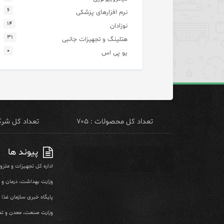
۶
نرم افزارهای پزشکی
۱۴
نوزادان
۳۱
هتلینگ و تجهیزات جانبی
۰
یو پی اس
تعداد کل محصولات : ۷۰۵
تعداد کل شرکت 
پیوند ها
اداره کل تجهیزات و ملز
وزارت بهداشت، درمان و
پایگاه خبری سازمان غذا و
وزارت صنعت، معدن و تج