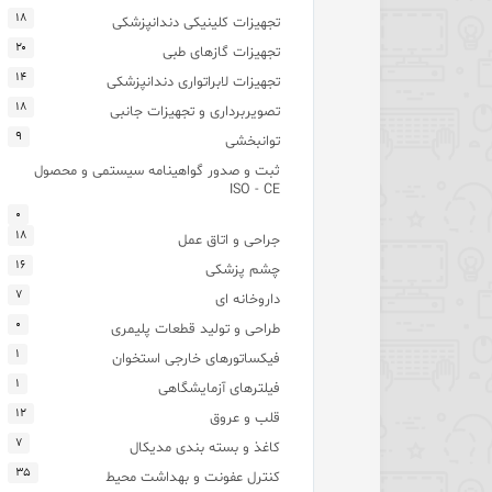
۱۸
تجهیزات کلینیکی دندانپزشکی
۲۰
تجهیزات گازهای طبی
۱۴
تجهیزات لابراتواری دندانپزشکی
۱۸
تصویربرداری و تجهیزات جانبی
۹
توانبخشی
ثبت و صدور گواهینامه سیستمی و محصول
ISO - CE
۰
۱۸
جراحی و اتاق عمل
۱۶
چشم پزشکی
۷
داروخانه ای
۰
طراحی و تولید قطعات پلیمری
۱
فیکساتورهای خارجی استخوان
۱
فیلترهای آزمایشگاهی
۱۲
قلب و عروق
۷
کاغذ و بسته بندی مدیکال
۳۵
کنترل عفونت و بهداشت محیط