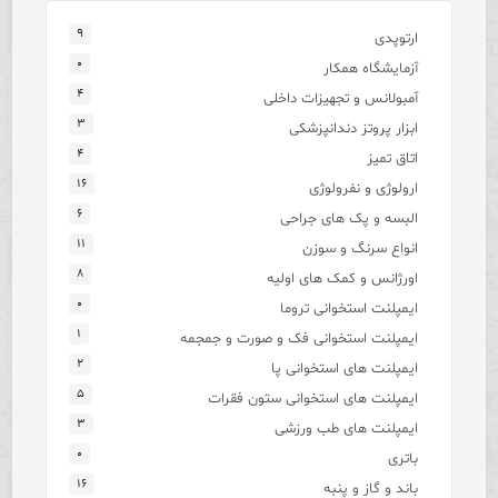
۹
ارتوپدی
۰
آزمایشگاه همکار
۴
آمبولانس و تجهیزات داخلی
۳
ابزار پروتز دندانپزشکی
۴
اتاق تمیز
۱۶
ارولوژی و نفرولوژی
۶
البسه و پک های جراحی
۱۱
انواع سرنگ و سوزن
۸
اورژانس و کمک های اولیه
۰
ایمپلنت استخوانی تروما
۱
ایمپلنت استخوانی فک و صورت و جمجمه
۲
ایمپلنت های استخوانی پا
۵
ایمپلنت های استخوانی ستون فقرات
۳
ایمپلنت های طب ورزشی
۰
باتری
۱۶
باند و گاز و پنبه