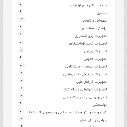
۷
باندها و آتل های ارتوپدی
۹
بستری
۲۲
بیهوشی و تنفسی
۲
پزشکی هسته ای
۸
تجهیزات برق اضطراری
۷
تجهیزات ثابت آزمایشگاهی
۱۱
تجهیزات زیبایی
۶
تجهیزات عمومی
۷۰
تجهیزات عمومی آزمایشگاهی
۱۸
تجهیزات کلینیکی دندانپزشکی
۲۰
تجهیزات گازهای طبی
۱۴
تجهیزات لابراتواری دندانپزشکی
۱۸
تصویربرداری و تجهیزات جانبی
۹
توانبخشی
۰
ثبت و صدور گواهینامه سیستمی و محصول ISO - CE
۱۸
جراحی و اتاق عمل
۱۶