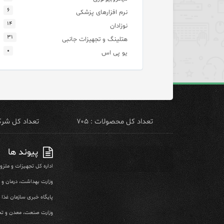
۶
نرم افزارهای پزشکی
۱۴
نوزادان
۳۱
هتلینگ و تجهیزات جانبی
۰
یو پی اس
تعداد کل محصولات : ۷۰۵
تعداد کل شرکت 
پیوند ها
اداره کل تجهیزات و ملز
وزارت بهداشت، درمان و
پایگاه خبری سازمان غذا و
وزارت صنعت، معدن و تج