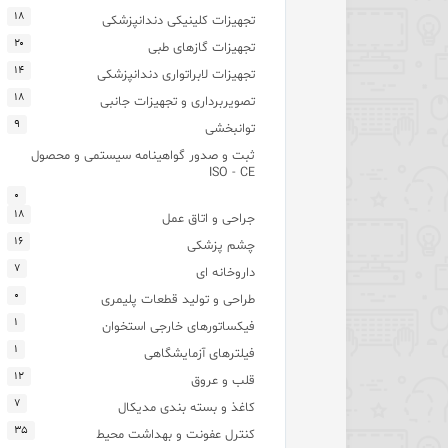
۱۸
تجهیزات کلینیکی دندانپزشکی
۲۰
تجهیزات گازهای طبی
۱۴
تجهیزات لابراتواری دندانپزشکی
۱۸
تصویربرداری و تجهیزات جانبی
۹
توانبخشی
ثبت و صدور گواهینامه سیستمی و محصول
ISO - CE
۰
۱۸
جراحی و اتاق عمل
۱۶
چشم پزشکی
۷
داروخانه ای
۰
طراحی و تولید قطعات پلیمری
۱
فیکساتورهای خارجی استخوان
۱
فیلترهای آزمایشگاهی
۱۲
قلب و عروق
۷
کاغذ و بسته بندی مدیکال
۳۵
کنترل عفونت و بهداشت محیط