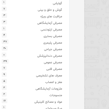
۱
گوارشی
۷
گوش و حلق و بینی
۳
مراقبت های ویژه
۳
مصرفی آزمایشگاهی
۱
مصرفی ارتودنسی
۴
مصرفی بستری
۳۷
مصرفی پلیمری
۲۰
مصرفی جراحی
۰
مصرفی دندانپزشکی
۳۹
مصرفی عمومی
۷
مصرفی قلبی
۹
معرف های تشخیصی
۵
مغز و اعصاب
۲
ملزومات آزمایشگاهی
۲
منسوجات
۱۶
مواد و مصالح کلینیکی
۱
میکروبیولوژی