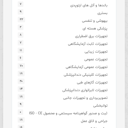
۷
باندها و آتل های ارتوپدی
۹
بستری
۲۲
بیهوشی و تنفسی
۲
پزشکی هسته ای
۸
تجهیزات برق اضطراری
۷
تجهیزات ثابت آزمایشگاهی
۱۱
تجهیزات زیبایی
۶
تجهیزات عمومی
۷۰
تجهیزات عمومی آزمایشگاهی
۱۸
تجهیزات کلینیکی دندانپزشکی
۲۰
تجهیزات گازهای طبی
۱۴
تجهیزات لابراتواری دندانپزشکی
۱۸
تصویربرداری و تجهیزات جانبی
۹
توانبخشی
۰
ثبت و صدور گواهینامه سیستمی و محصول ISO - CE
۱۸
جراحی و اتاق عمل
۱۶