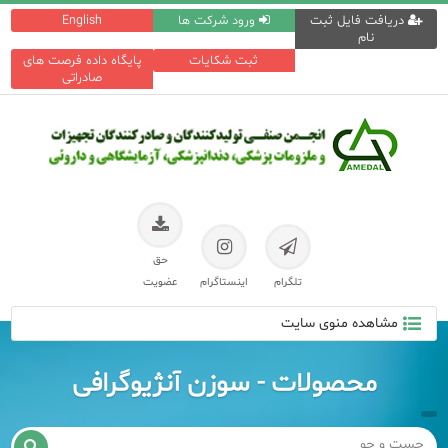
دریافت فایل ثبت
ورود شرکت ها
English
نام
ثبت شکایات
پایگاه داده فرصت های
صادراتی
حق
تلگرام
اینستاگرام
عضویت
مشاهده منوی سایت
محصولات - سوزن آنژیوگرافی
