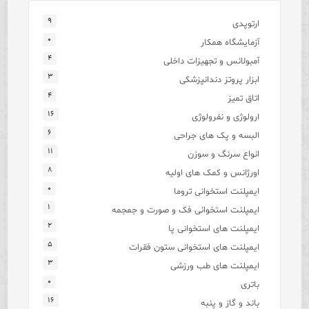
۹
ارتوپدی
۰
آزمایشگاه همکار
۴
آمبولانس و تجهیزات داخلی
۳
ابزار پروتز دندانپزشکی
۴
اتاق تمیز
۱۶
ارولوژی و نفرولوژی
۶
البسه و پک های جراحی
۱۱
انواع سرنگ و سوزن
۸
اورژانس و کمک های اولیه
۰
ایمپلنت استخوانی تروما
۱
ایمپلنت استخوانی فک و صورت و جمجمه
۲
ایمپلنت های استخوانی پا
۵
ایمپلنت های استخوانی ستون فقرات
۳
ایمپلنت های طب ورزشی
۰
باتری
۱۶
باند و گاز و پنبه