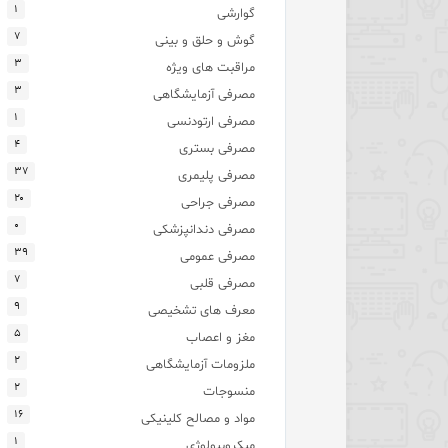
۱
گوارشی
۷
گوش و حلق و بینی
۳
مراقبت های ویژه
۳
مصرفی آزمایشگاهی
۱
مصرفی ارتودنسی
۴
مصرفی بستری
۳۷
مصرفی پلیمری
۲۰
مصرفی جراحی
۰
مصرفی دندانپزشکی
۳۹
مصرفی عمومی
۷
مصرفی قلبی
۹
معرف های تشخیصی
۵
مغز و اعصاب
۲
ملزومات آزمایشگاهی
۲
منسوجات
۱۶
مواد و مصالح کلینیکی
۱
میکروبیولوژی