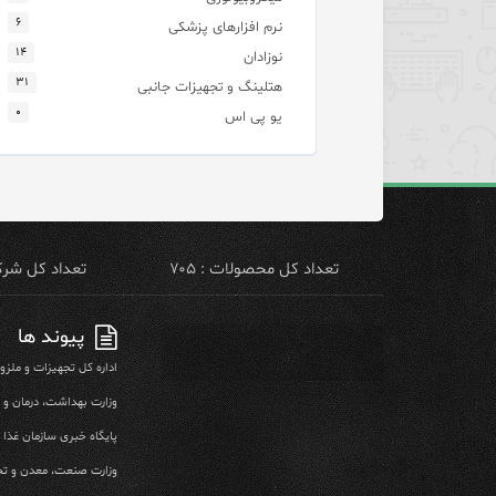
۶
نرم افزارهای پزشکی
۱۴
نوزادان
۳۱
هتلینگ و تجهیزات جانبی
۰
یو پی اس
تعداد کل محصولات : ۷۰۵
تعداد کل شرکت 
پیوند ها
اداره کل تجهیزات و ملز
وزارت بهداشت، درمان و
پایگاه خبری سازمان غذا و
وزارت صنعت، معدن و تج