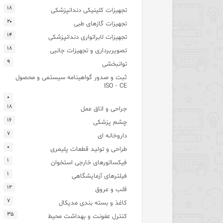
۱۸
تجهیزات کلینیکی دندانپزشکی
۲۰
تجهیزات گازهای طبی
۱۴
تجهیزات لابراتواری دندانپزشکی
۱۸
تصویربرداری و تجهیزات جانبی
۹
توانبخشی
ثبت و صدور گواهینامه سیستمی و محصول
ISO - CE
۰
۱۸
جراحی و اتاق عمل
۱۶
چشم پزشکی
۷
داروخانه ای
۰
طراحی و تولید قطعات پلیمری
۱
فیکساتورهای خارجی استخوان
۱
فیلترهای آزمایشگاهی
۱۲
قلب و عروق
۷
کاغذ و بسته بندی مدیکال
۳۵
کنترل عفونت و بهداشت محیط