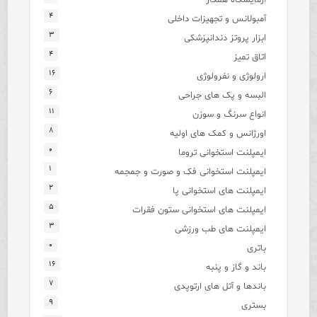
۴
آمبولانس و تجهیزات داخلی
۳
ابزار پروتز دندانپزشکی
۴
اتاق تمیز
۱۶
ارولوژی و نفرولوژی
۶
البسه و پک های جراحی
۱۱
انواع سرنگ و سوزن
۸
اورژانس و کمک های اولیه
۰
ایمپلنت استخوانی تروما
۱
ایمپلنت استخوانی فک و صورت و جمجمه
۲
ایمپلنت های استخوانی پا
۵
ایمپلنت های استخوانی ستون فقرات
۳
ایمپلنت های طب ورزشی
۰
باتری
۱۶
باند و گاز و پنبه
۷
باندها و آتل های ارتوپدی
۹
بستری