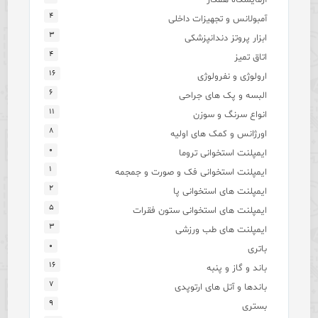
۴
آمبولانس و تجهیزات داخلی
۳
ابزار پروتز دندانپزشکی
۴
اتاق تمیز
۱۶
ارولوژی و نفرولوژی
۶
البسه و پک های جراحی
۱۱
انواع سرنگ و سوزن
۸
اورژانس و کمک های اولیه
۰
ایمپلنت استخوانی تروما
۱
ایمپلنت استخوانی فک و صورت و جمجمه
۲
ایمپلنت های استخوانی پا
۵
ایمپلنت های استخوانی ستون فقرات
۳
ایمپلنت های طب ورزشی
۰
باتری
۱۶
باند و گاز و پنبه
۷
باندها و آتل های ارتوپدی
۹
بستری