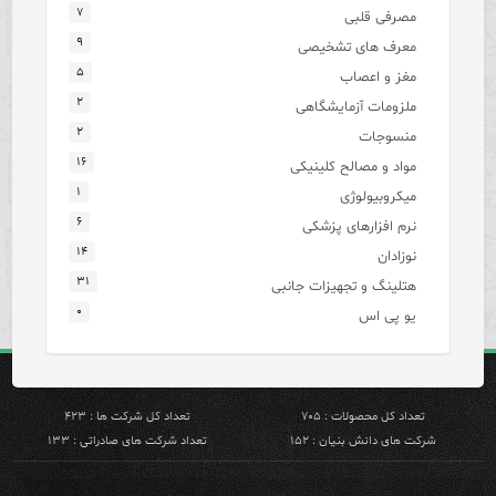
۷
مصرفی قلبی
۹
معرف های تشخیصی
۵
مغز و اعصاب
۲
ملزومات آزمایشگاهی
۲
منسوجات
۱۶
مواد و مصالح کلینیکی
۱
میکروبیولوژی
۶
نرم افزارهای پزشکی
۱۴
نوزادان
۳۱
هتلینگ و تجهیزات جانبی
۰
یو پی اس
تعداد کل محصولات : ۷۰۵
تعداد کل شرکت ها : ۴۲۳
شرکت های دانش بنیان : ۱۵۲
تعداد شرکت های صادراتی : ۱۳۳