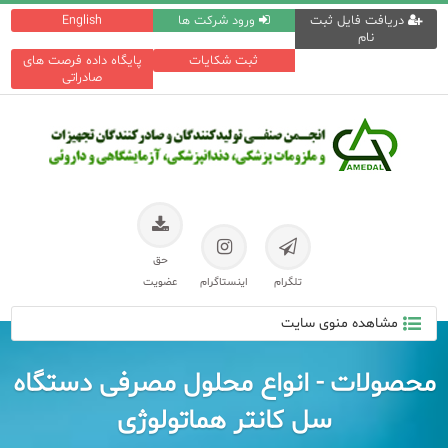
دریافت فایل ثبت
ورود شرکت ها
English
نام
ثبت شکایات
پایگاه داده فرصت های
صادراتی
حق
تلگرام
اینستاگرام
عضویت
مشاهده منوی سایت
محصولات - انواع محلول مصرفی دستگاه
سل کانتر هماتولوژی