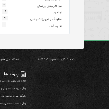
۶
نرم افزارهای پزشکی
۱۴
نوزادان
۳۱
هتلینگ و تجهیزات جانبی
۰
یو پی اس
تعداد کل محصولات : ۷۰۵
تعداد کل شرکت 
پیوند ها
اداره کل تجهیزات و ملز
وزارت بهداشت، درمان و
پایگاه خبری سازمان غذا و
وزارت صنعت، معدن و تج