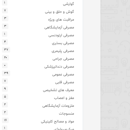
۱
گوارشی
۷
گوش و حلق و بینی
۳
مراقبت های ویژه
۳
مصرفی آزمایشگاهی
۱
مصرفی ارتودنسی
۴
مصرفی بستری
۳۷
مصرفی پلیمری
۲۰
مصرفی جراحی
۰
مصرفی دندانپزشکی
۳۹
مصرفی عمومی
۷
مصرفی قلبی
۹
معرف های تشخیصی
۵
مغز و اعصاب
۲
ملزومات آزمایشگاهی
۲
منسوجات
۱۶
مواد و مصالح کلینیکی
۱
میکروبیولوژی