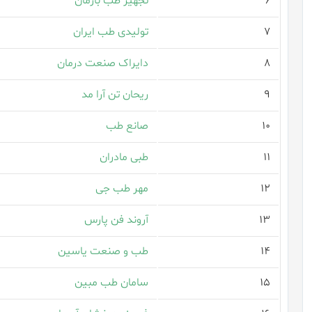
۶
تجهیز طب بارمان
۷
تولیدی طب ایران
۸
دایراک صنعت درمان
۹
ریحان تن آرا مد
۱۰
صانع طب
۱۱
طبی مادران
۱۲
مهر طب جی
۱۳
آروند فن پارس
۱۴
طب و صنعت یاسین
۱۵
سامان طب مبین