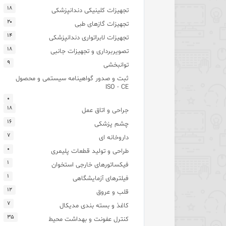
۱۸
تجهیزات کلینیکی دندانپزشکی
۲۰
تجهیزات گازهای طبی
۱۴
تجهیزات لابراتواری دندانپزشکی
۱۸
تصویربرداری و تجهیزات جانبی
۹
توانبخشی
ثبت و صدور گواهینامه سیستمی و محصول
ISO - CE
۰
۱۸
جراحی و اتاق عمل
۱۶
چشم پزشکی
۷
داروخانه ای
۰
طراحی و تولید قطعات پلیمری
۱
فیکساتورهای خارجی استخوان
۱
فیلترهای آزمایشگاهی
۱۲
قلب و عروق
۷
کاغذ و بسته بندی مدیکال
۳۵
کنترل عفونت و بهداشت محیط