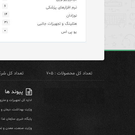
۶
نرم افزارهای پزشکی
۱۴
نوزادان
۳۱
هتلینگ و تجهیزات جانبی
۰
یو پی اس
تعداد کل محصولات : ۷۰۵
تعداد کل شرکت 
پیوند ها
اداره کل تجهیزات و ملز
وزارت بهداشت، درمان و
پایگاه خبری سازمان غذا و
وزارت صنعت، معدن و تج