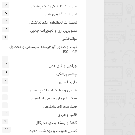
۱۸
تجهیزات کلینیکی دندانپزشکی
۲۰
تجهیزات گازهای طبی
۱۴
تجهیزات لابراتواری دندانپزشکی
۱۸
تصویربرداری و تجهیزات جانبی
۹
توانبخشی
ثبت و صدور گواهینامه سیستمی و محصول
ISO - CE
۰
۱۸
جراحی و اتاق عمل
۱۶
چشم پزشکی
۷
داروخانه ای
۰
طراحی و تولید قطعات پلیمری
۱
فیکساتورهای خارجی استخوان
۱
فیلترهای آزمایشگاهی
۱۲
قلب و عروق
۷
کاغذ و بسته بندی مدیکال
۳۵
کنترل عفونت و بهداشت محیط