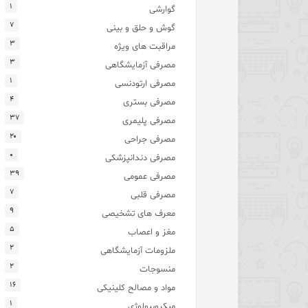
۱
گوارشی
۷
گوش و حلق و بینی
۳
مراقبت های ویژه
۳
مصرفی آزمایشگاهی
۱
مصرفی ارتودنسی
۴
مصرفی بستری
۳۷
مصرفی پلیمری
۲۰
مصرفی جراحی
۰
مصرفی دندانپزشکی
۳۹
مصرفی عمومی
۷
مصرفی قلبی
۹
معرف های تشخیصی
۵
مغز و اعصاب
۲
ملزومات آزمایشگاهی
۲
منسوجات
۱۶
مواد و مصالح کلینیکی
۱
میکروبیولوژی