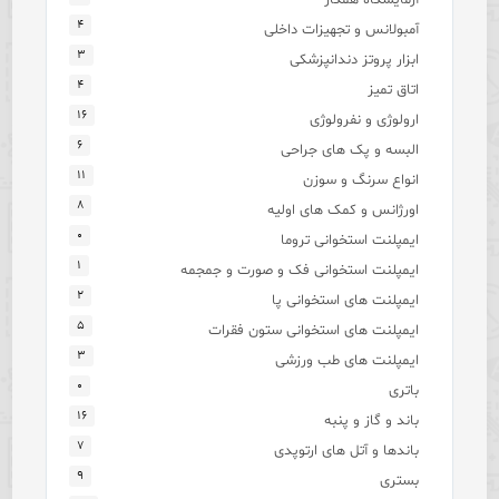
۴
آمبولانس و تجهیزات داخلی
۳
ابزار پروتز دندانپزشکی
۴
اتاق تمیز
۱۶
ارولوژی و نفرولوژی
۶
البسه و پک های جراحی
۱۱
انواع سرنگ و سوزن
۸
اورژانس و کمک های اولیه
۰
ایمپلنت استخوانی تروما
۱
ایمپلنت استخوانی فک و صورت و جمجمه
۲
ایمپلنت های استخوانی پا
۵
ایمپلنت های استخوانی ستون فقرات
۳
ایمپلنت های طب ورزشی
۰
باتری
۱۶
باند و گاز و پنبه
۷
باندها و آتل های ارتوپدی
۹
بستری