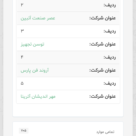
۲
عصر صنعت آتبین
۳
توسن تجهیز
۴
آروند فن پارس
۵
مهر اندیشان آترینا
۷۰۵
تمامی موارد