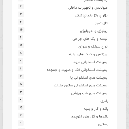
۴
آمبولانس و تجهیزات داخلی
۳
ابزار پروتز دندانپزشکی
۴
اتاق تمیز
۱۶
ارولوژی و نفرولوژی
۶
البسه و پک های جراحی
۱۱
انواع سرنگ و سوزن
۸
اورژانس و کمک های اولیه
۰
ایمپلنت استخوانی تروما
۱
ایمپلنت استخوانی فک و صورت و جمجمه
۲
ایمپلنت های استخوانی پا
۵
ایمپلنت های استخوانی ستون فقرات
۳
ایمپلنت های طب ورزشی
۰
باتری
۱۶
باند و گاز و پنبه
۷
باندها و آتل های ارتوپدی
۹
بستری