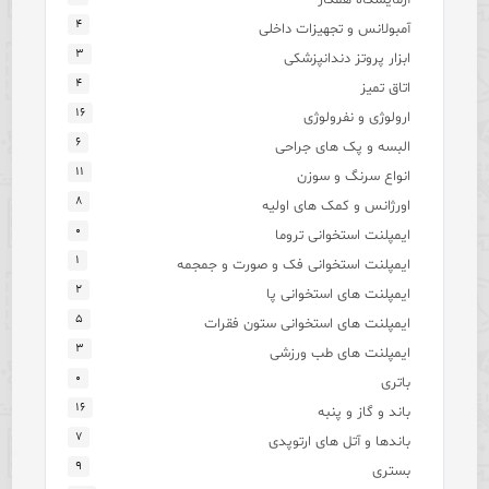
۴
آمبولانس و تجهیزات داخلی
۳
ابزار پروتز دندانپزشکی
۴
اتاق تمیز
۱۶
ارولوژی و نفرولوژی
۶
البسه و پک های جراحی
۱۱
انواع سرنگ و سوزن
۸
اورژانس و کمک های اولیه
۰
ایمپلنت استخوانی تروما
۱
ایمپلنت استخوانی فک و صورت و جمجمه
۲
ایمپلنت های استخوانی پا
۵
ایمپلنت های استخوانی ستون فقرات
۳
ایمپلنت های طب ورزشی
۰
باتری
۱۶
باند و گاز و پنبه
۷
باندها و آتل های ارتوپدی
۹
بستری