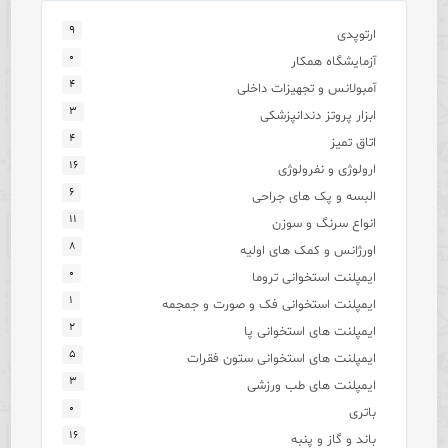
۹
ارتوپدی
۰
آزمایشگاه همکار
۴
آمبولانس و تجهیزات داخلی
۳
ابزار پروتز دندانپزشکی
۴
اتاق تمیز
۱۶
ارولوژی و نفرولوژی
۶
البسه و پک های جراحی
۱۱
انواع سرنگ و سوزن
۸
اورژانس و کمک های اولیه
۰
ایمپلنت استخوانی تروما
۱
ایمپلنت استخوانی فک و صورت و جمجمه
۲
ایمپلنت های استخوانی پا
۵
ایمپلنت های استخوانی ستون فقرات
۳
ایمپلنت های طب ورزشی
۰
باتری
۱۶
باند و گاز و پنبه