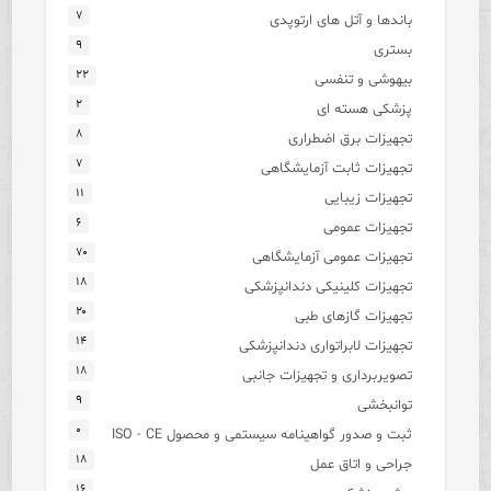
۷
باندها و آتل های ارتوپدی
۹
بستری
۲۲
بیهوشی و تنفسی
۲
پزشکی هسته ای
۸
تجهیزات برق اضطراری
۷
تجهیزات ثابت آزمایشگاهی
۱۱
تجهیزات زیبایی
۶
تجهیزات عمومی
۷۰
تجهیزات عمومی آزمایشگاهی
۱۸
تجهیزات کلینیکی دندانپزشکی
۲۰
تجهیزات گازهای طبی
۱۴
تجهیزات لابراتواری دندانپزشکی
۱۸
تصویربرداری و تجهیزات جانبی
۹
توانبخشی
۰
ثبت و صدور گواهینامه سیستمی و محصول ISO - CE
۱۸
جراحی و اتاق عمل
۱۶