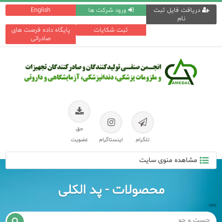
دریافت فایل ثبت
ورود شرکت ها
English
نام
ثبت شکایات
پایگاه داده فرصت های
صادراتی
حق
تلگرام
اینستاگرام
عضویت
مشاهده منوی سایت
محصولات - پد الکلی
