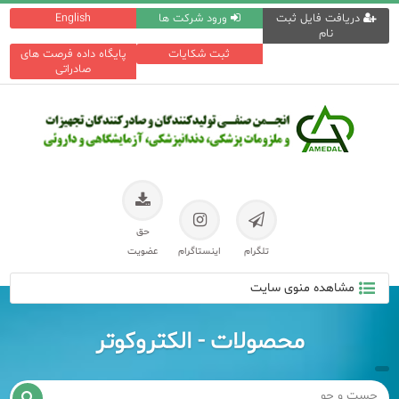
دریافت فایل ثبت
ورود شرکت ها
English
نام
ثبت شکایات
پایگاه داده فرصت های
صادراتی
حق
تلگرام
اینستاگرام
عضویت
مشاهده منوی سایت
محصولات - الکتروکوتر
