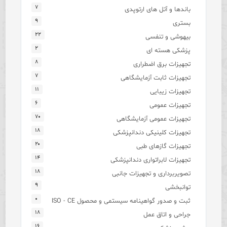
۷
باندها و آتل های ارتوپدی
۹
بستری
۲۲
بیهوشی و تنفسی
۲
پزشکی هسته ای
۸
تجهیزات برق اضطراری
۷
تجهیزات ثابت آزمایشگاهی
۱۱
تجهیزات زیبایی
۶
تجهیزات عمومی
۷۰
تجهیزات عمومی آزمایشگاهی
۱۸
تجهیزات کلینیکی دندانپزشکی
۲۰
تجهیزات گازهای طبی
۱۴
تجهیزات لابراتواری دندانپزشکی
۱۸
تصویربرداری و تجهیزات جانبی
۹
توانبخشی
۰
ثبت و صدور گواهینامه سیستمی و محصول ISO - CE
۱۸
جراحی و اتاق عمل
۱۶