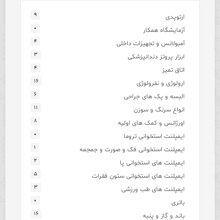
۹
ارتوپدی
۰
آزمایشگاه همکار
۴
آمبولانس و تجهیزات داخلی
۳
ابزار پروتز دندانپزشکی
۴
اتاق تمیز
۱۶
ارولوژی و نفرولوژی
۶
البسه و پک های جراحی
۱۱
انواع سرنگ و سوزن
۸
اورژانس و کمک های اولیه
۰
ایمپلنت استخوانی تروما
۱
ایمپلنت استخوانی فک و صورت و جمجمه
۲
ایمپلنت های استخوانی پا
۵
ایمپلنت های استخوانی ستون فقرات
۳
ایمپلنت های طب ورزشی
۰
باتری
۱۶
باند و گاز و پنبه