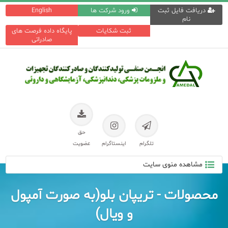
دریافت فایل ثبت
ورود شرکت ها
English
نام
ثبت شکایات
پایگاه داده فرصت های
صادراتی
حق
تلگرام
اینستاگرام
عضویت
مشاهده منوی سایت
محصولات - تریپان بلو(به صورت آمپول
و ویال)