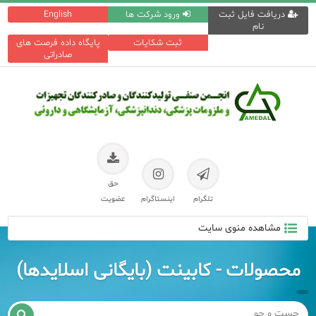
دریافت فایل ثبت
ورود شرکت ها
English
نام
ثبت شکایات
پایگاه داده فرصت های
صادراتی
حق
تلگرام
اینستاگرام
عضویت
مشاهده منوی سایت
محصولات - کابینت (بایگانی اسلایدها)
