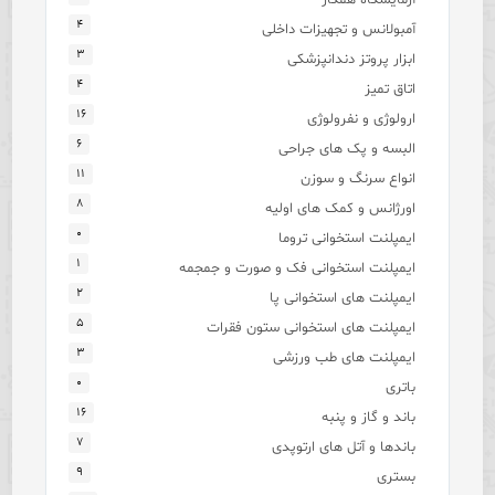
۴
آمبولانس و تجهیزات داخلی
۳
ابزار پروتز دندانپزشکی
۴
اتاق تمیز
۱۶
ارولوژی و نفرولوژی
۶
البسه و پک های جراحی
۱۱
انواع سرنگ و سوزن
۸
اورژانس و کمک های اولیه
۰
ایمپلنت استخوانی تروما
۱
ایمپلنت استخوانی فک و صورت و جمجمه
۲
ایمپلنت های استخوانی پا
۵
ایمپلنت های استخوانی ستون فقرات
۳
ایمپلنت های طب ورزشی
۰
باتری
۱۶
باند و گاز و پنبه
۷
باندها و آتل های ارتوپدی
۹
بستری