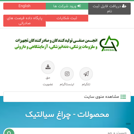
دریافت فایل ثبت
ورود شرکت ها
English
نام
ثبت شکایات
پایگاه داده فرصت های
صادراتی
حق
تلگرام
اینستاگرام
عضویت
مشاهده منوی سایت
محصولات - چراغ سیالتیک
