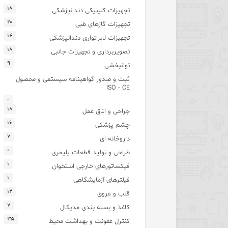
۱۸
تجهیزات کلینیکی دندانپزشکی
۲۰
تجهیزات گازهای طبی
۱۴
تجهیزات لابراتواری دندانپزشکی
۱۸
تصویربرداری و تجهیزات جانبی
۹
توانبخشی
ثبت و صدور گواهینامه سیستمی و محصول
ISO - CE
۰
۱۸
جراحی و اتاق عمل
۱۶
چشم پزشکی
۷
داروخانه ای
۰
طراحی و تولید قطعات پلیمری
۱
فیکساتورهای خارجی استخوان
۱
فیلترهای آزمایشگاهی
۱۲
قلب و عروق
۷
کاغذ و بسته بندی مدیکال
۳۵
کنترل عفونت و بهداشت محیط