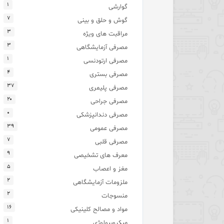
۱
گوارشی
۷
گوش و حلق و بینی
۳
مراقبت های ویژه
۳
مصرفی آزمایشگاهی
۱
مصرفی ارتودنسی
۴
مصرفی بستری
۳۷
مصرفی پلیمری
۲۰
مصرفی جراحی
۰
مصرفی دندانپزشکی
۳۹
مصرفی عمومی
۷
مصرفی قلبی
۹
معرف های تشخیصی
۵
مغز و اعصاب
۲
ملزومات آزمایشگاهی
۲
منسوجات
۱۶
مواد و مصالح کلینیکی
۱
میکروبیولوژی