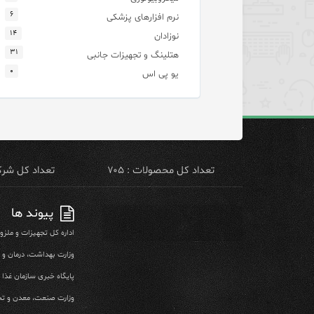
۶
نرم افزارهای پزشکی
۱۴
نوزادان
۳۱
هتلینگ و تجهیزات جانبی
۰
یو پی اس
تعداد کل محصولات : ۷۰۵
تعداد کل شرکت 
پیوند ها
اداره کل تجهیزات و ملز
وزارت بهداشت، درمان و
پایگاه خبری سازمان غذا و
وزارت صنعت، معدن و تج