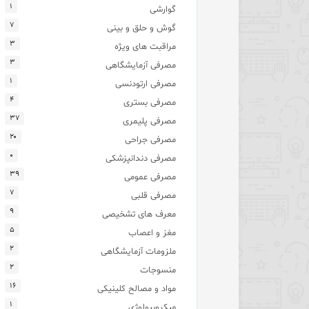
۱
گوارشی
۷
گوش و حلق و بینی
۳
مراقبت های ویژه
۳
مصرفی آزمایشگاهی
۱
مصرفی ارتودنسی
۴
مصرفی بستری
۳۷
مصرفی پلیمری
۲۰
مصرفی جراحی
۰
مصرفی دندانپزشکی
۳۹
مصرفی عمومی
۷
مصرفی قلبی
۹
معرف های تشخیصی
۵
مغز و اعصاب
۲
ملزومات آزمایشگاهی
۲
منسوجات
۱۶
مواد و مصالح کلینیکی
۱
میکروبیولوژی