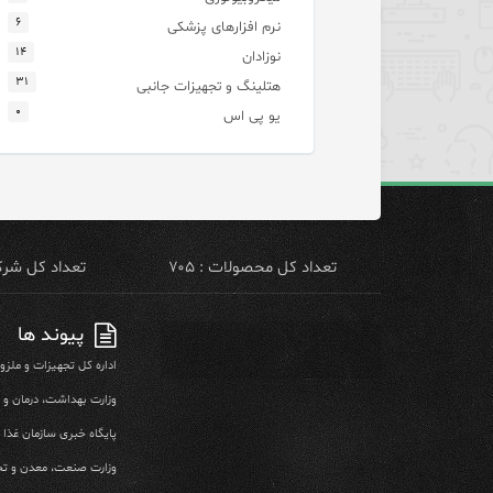
۶
نرم افزارهای پزشکی
۱۴
نوزادان
۳۱
هتلینگ و تجهیزات جانبی
۰
یو پی اس
تعداد کل محصولات : ۷۰۵
تعداد کل شرکت 
پیوند ها
اداره کل تجهیزات و ملز
وزارت بهداشت، درمان و
پایگاه خبری سازمان غذا و
وزارت صنعت، معدن و تج