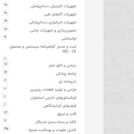
۱۸
تجهیزات کلینیکی دندانپزشکی
۲۰
تجهیزات گازهای طبی
۱۴
تجهیزات لابراتواری دندانپزشکی
۱۸
تصویربرداری و تجهیزات جانبی
۹
توانبخشی
ثبت و صدور گواهینامه سیستمی و محصول
ISO - CE
۰
۱۸
جراحی و اتاق عمل
۱۶
چشم پزشکی
۷
داروخانه ای
۰
طراحی و تولید قطعات پلیمری
۱
فیکساتورهای خارجی استخوان
۱
فیلترهای آزمایشگاهی
۱۲
قلب و عروق
۷
کاغذ و بسته بندی مدیکال
۳۵
کنترل عفونت و بهداشت محیط