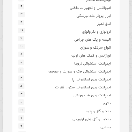
۴
آمبولانس و تجهیزات داخلی
۳
ابزار پروتز دندانپزشکی
۴
اتاق تمیز
۱۶
ارولوژی و نفرولوژی
۶
البسه و پک های جراحی
۱۱
انواع سرنگ و سوزن
۸
اورژانس و کمک های اولیه
۰
ایمپلنت استخوانی تروما
۱
ایمپلنت استخوانی فک و صورت و جمجمه
۲
ایمپلنت های استخوانی پا
۵
ایمپلنت های استخوانی ستون فقرات
۳
ایمپلنت های طب ورزشی
۰
باتری
۱۶
باند و گاز و پنبه
۷
باندها و آتل های ارتوپدی
۹
بستری