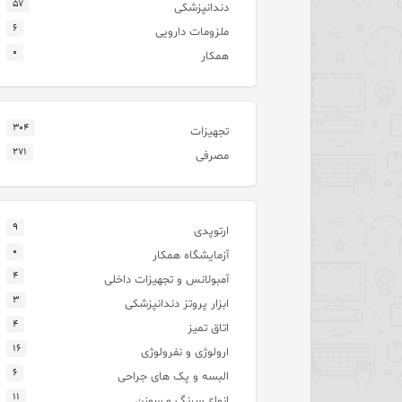
۵۷
دندانپزشکی
۶
ملزومات دارویی
۰
همکار
۳۰۴
تجهیزات
۲۷۱
مصرفی
۹
ارتوپدی
۰
آزمایشگاه همکار
۴
آمبولانس و تجهیزات داخلی
۳
ابزار پروتز دندانپزشکی
۴
اتاق تمیز
۱۶
ارولوژی و نفرولوژی
۶
البسه و پک های جراحی
۱۱
انواع سرنگ و سوزن