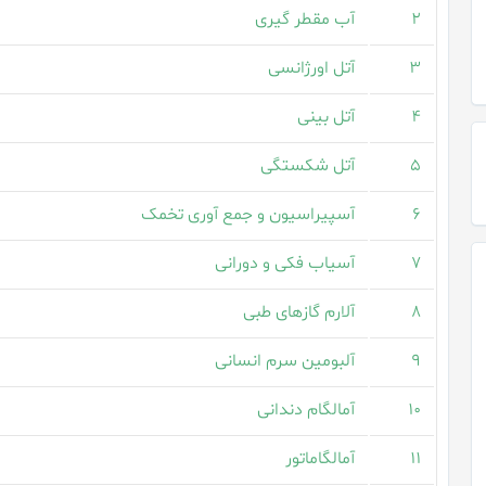
۲
آب مقطر گیری
۳
آتل اورژانسی
۴
آتل بینی
۵
آتل شکستگی
۶
آسپیراسیون و جمع آوری تخمک
۷
آسیاب فکی و دورانی
۸
آلارم گازهای طبی
۹
آلبومین سرم انسانی
۱۰
آمالگام دندانی
۱۱
آمالگاماتور