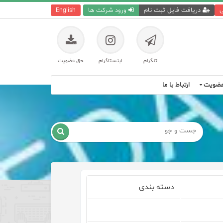
ی
دریافت فایل ثبت نام
ورود شرکت ها
English
تلگرام
اینستاگرام
حق عضویت
ضویت
ارتباط با ما

دسته بندی