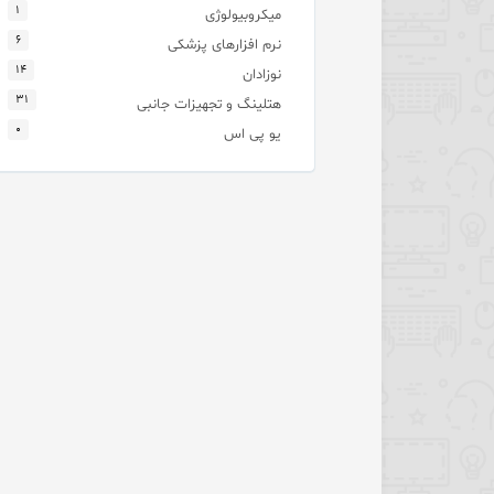
۱
میکروبیولوژی
۶
نرم افزارهای پزشکی
۱۴
نوزادان
۳۱
هتلینگ و تجهیزات جانبی
۰
یو پی اس