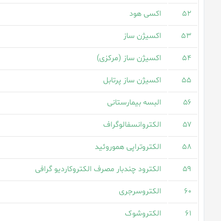
۵۲
اکسی هود
۵۳
اکسیژن ساز
۵۴
اکسیژن ساز (مرکزی)
۵۵
اکسیژن ساز پرتابل
۵۶
البسه بیمارستانی
۵۷
الکتروانسفالوگراف
۵۸
الکتروتراپی هموروئید
۵۹
الکترود چندبار مصرف الکتروکاردیو گرافی
۶۰
الکتروسرجری
۶۱
الکتروشوک