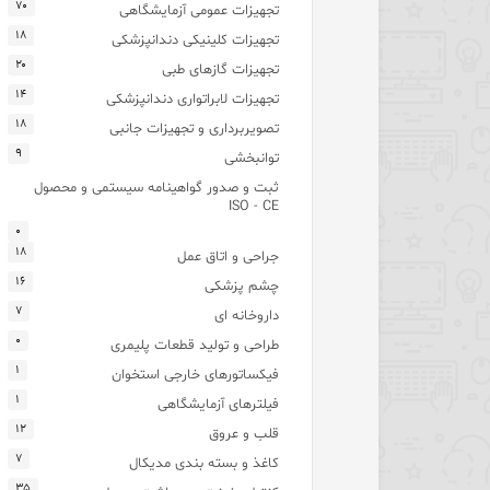
۷۰
تجهیزات عمومی آزمایشگاهی
۱۸
تجهیزات کلینیکی دندانپزشکی
۲۰
تجهیزات گازهای طبی
۱۴
تجهیزات لابراتواری دندانپزشکی
۱۸
تصویربرداری و تجهیزات جانبی
۹
توانبخشی
ثبت و صدور گواهینامه سیستمی و محصول
ISO - CE
۰
۱۸
جراحی و اتاق عمل
۱۶
چشم پزشکی
۷
داروخانه ای
۰
طراحی و تولید قطعات پلیمری
۱
فیکساتورهای خارجی استخوان
۱
فیلترهای آزمایشگاهی
۱۲
قلب و عروق
۷
کاغذ و بسته بندی مدیکال
۳۵