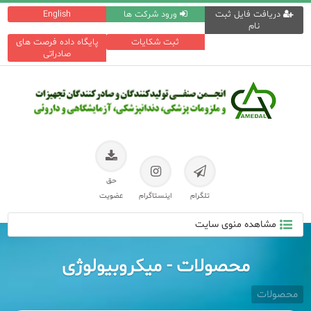
دریافت فایل ثبت
ورود شرکت ها
English
نام
ثبت شکایات
پایگاه داده فرصت های
صادراتی
حق
تلگرام
اینستاگرام
عضویت
مشاهده منوی سایت
محصولات - میکروبیولوژی
محصولات