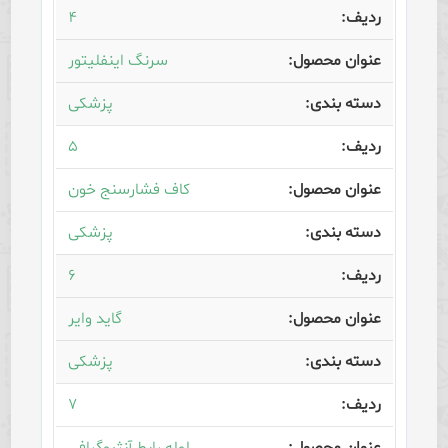
۴
سرنگ اینفلیتور
پزشکی
۵
کاف فشارسنج خون
پزشکی
۶
گاید وایر
پزشکی
۷