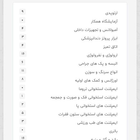
۹
ارتوپدی
۰
آزمایشگاه همکار
۴
آمبولانس و تجهیزات داخلی
۳
ابزار پروتز دندانپزشکی
۴
اتاق تمیز
۱۶
ارولوژی و نفرولوژی
۶
البسه و پک های جراحی
۱۱
انواع سرنگ و سوزن
۸
اورژانس و کمک های اولیه
۰
ایمپلنت استخوانی تروما
۱
ایمپلنت استخوانی فک و صورت و جمجمه
۲
ایمپلنت های استخوانی پا
۵
ایمپلنت های استخوانی ستون فقرات
۳
ایمپلنت های طب ورزشی
۰
باتری
۱۶
باند و گاز و پنبه