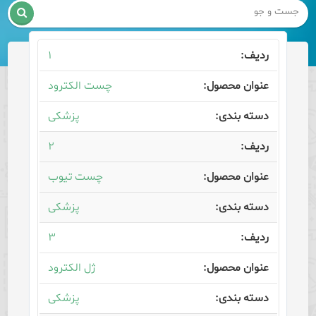

۱
چست الکترود
پزشکی
۲
چست تیوب
پزشکی
۳
ژل الکترود
پزشکی