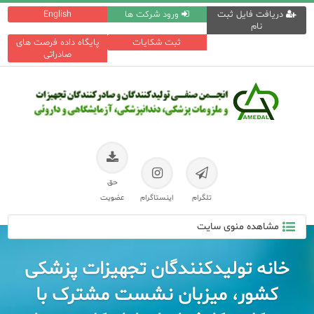
دریافت فایل ثبت
ورود شرکت ها
English
نام
ثبت شکایات
پایگاه داده فرصت های
صادراتی
حق
تلگرام
اینستاگرام
عضویت
مشاهده منوی سایت
خانه تولیدکنندگان تجهیزات پزشکی
کشور، میزبان نشست مشترک با