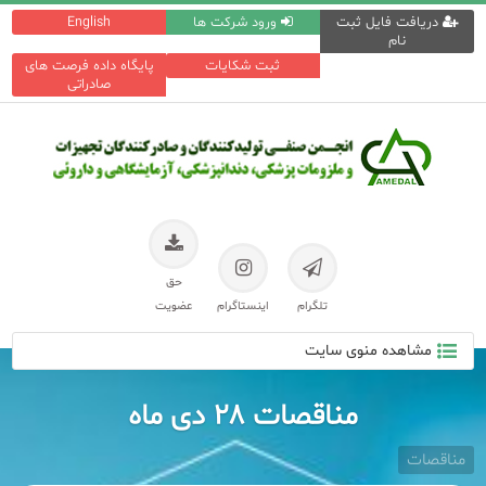
دریافت فایل ثبت
ورود شرکت ها
English
نام
ثبت شکایات
پایگاه داده فرصت های
صادراتی
حق
تلگرام
اینستاگرام
عضویت
مشاهده منوی سایت
مناقصات ۲۸ دی ماه
مناقصات