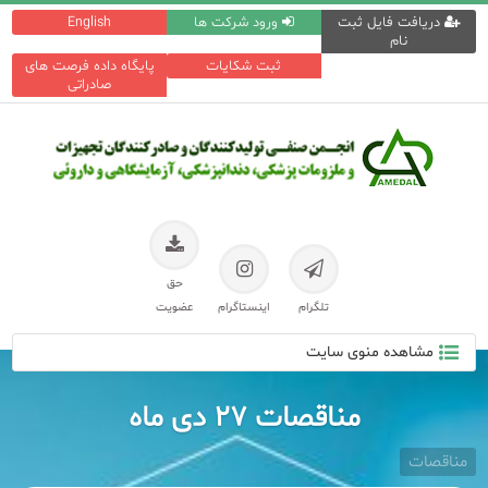
دریافت فایل ثبت
ورود شرکت ها
English
نام
ثبت شکایات
پایگاه داده فرصت های
صادراتی
حق
تلگرام
اینستاگرام
عضویت
مشاهده منوی سایت
مناقصات ۲۷ دی ماه
مناقصات