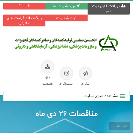
دریافت فایل ثبت
ورود شرکت ها
English
نام
ثبت شکایات
پایگاه داده فرصت های
صادراتی
حق
تلگرام
اینستاگرام
عضویت
مشاهده منوی سایت
مناقصات ۲۶ دی ماه
مناقصات