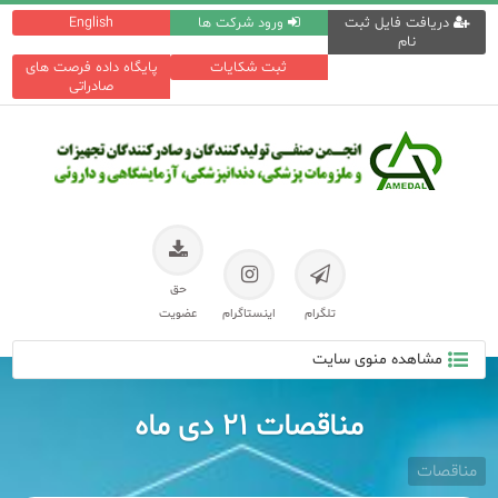
دریافت فایل ثبت
ورود شرکت ها
English
نام
ثبت شکایات
پایگاه داده فرصت های
صادراتی
حق
تلگرام
اینستاگرام
عضویت
مشاهده منوی سایت
مناقصات ۲۱ دی ماه
مناقصات