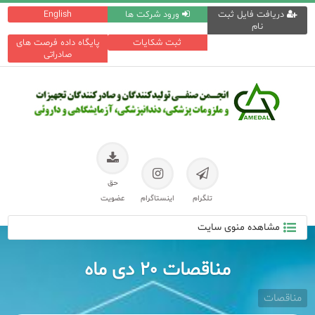
دریافت فایل ثبت
ورود شرکت ها
English
نام
ثبت شکایات
پایگاه داده فرصت های
صادراتی
حق
تلگرام
اینستاگرام
عضویت
مشاهده منوی سایت
مناقصات ۲۰ دی ماه
مناقصات