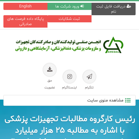
دریافت فایل ثبت
ورود شرکت ها
English
نام
ثبت شکایات
پایگاه داده فرصت های
صادراتی
حق
تلگرام
اینستاگرام
عضویت
مشاهده منوی سایت
رئیس کارگروه مطالبات تجهیزات پزشکی
با اشاره به مطالبه ۲۵ هزار میلیارد