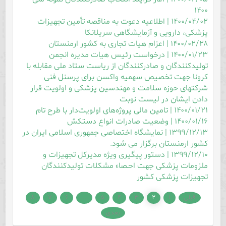
۱۴۰۰
۱۴۰۰/۰۴/۰۲ | اطلاعیه دعوت به مناقصه تأمین تجهیزات
پزشکی، دارویی و آزمایشگاهی سریلانکا
۱۴۰۰/۰۲/۲۸ | اعزام هیات تجاری به کشور ارمنستان
۱۴۰۰/۰۱/۲۳ | درخواست رئیس هیات مدیره انجمن
تولیدكنندگان و صادركنندگان از ریاست ستاد ملی مقابله با
كرونا جهت تخصیص سهمیه واكسن برای پرسنل فنی
شركتهای حوزه سلامت و مهندسین پزشكی و اولویت قرار
دادن ایشان در لیست نوبت
۱۴۰۰/۰۱/۲۱ | تامین مالی پروژه‌های اولویت‌دار با طرح تام
۱۴۰۰/۰۱/۱۶ | وضعیت صادرات انواع دستکش
۱۳۹۹/۱۲/۱۳ | نمایشگاه اختصاصی جمهوری اسلامی ایران در
کشور ارمنستان برگزار می شود.
۱۳۹۹/۱۲/۱۰ | دستور پیگیری ویژه مدیرکل تجهیزات و
ملزومات پزشکی جهت احـصاء مشکلات تولیدکنندگان
تجهیزات پزشکی کشور
قبلی
۱
۲
۳
۴
۵
...
۶
۷
۸
بعدی