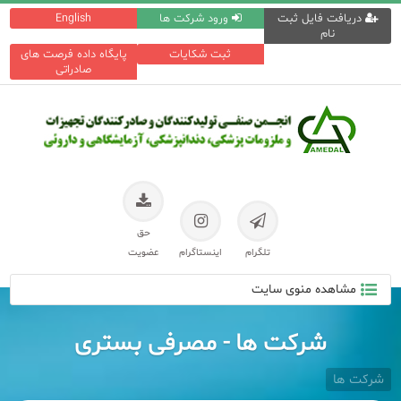
دریافت فایل ثبت
ورود شرکت ها
English
نام
ثبت شکایات
پایگاه داده فرصت های
صادراتی
حق
تلگرام
اینستاگرام
عضویت
مشاهده منوی سایت
شرکت ها - مصرفی بستری
شرکت ها