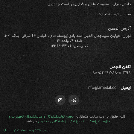
دانش بنیان - معاونت علمی و فناوری ریاست جمهوری
سازمان توسعه تجارت
آدرس انجمن
تهران، خیابان سیدجمال الدین اسدآبادی(یوسف آباد)، خیابان ۶۴ شرقی، پلاک ۱۰/۱،
طبقه ۴، واحد ۱۲
کد پستی: ۴۴۱۷۶-۱۴۳۶۸
تلفن انجمن
۸۸۰۵۱۳۹۷-۸۸۰۵۱۳۹۸
ایمیل
info@amedal.co
کلیه حقوق این وب سایت متعلق به
انجمن تولیدکنندگان و صادرکنندگان تجهیزات و
ملزومات پزشکی، دندانپزشکی، آزمایشگاهی و دارویی
می باشد.
طراحی crm و وب سایت توسط یارا