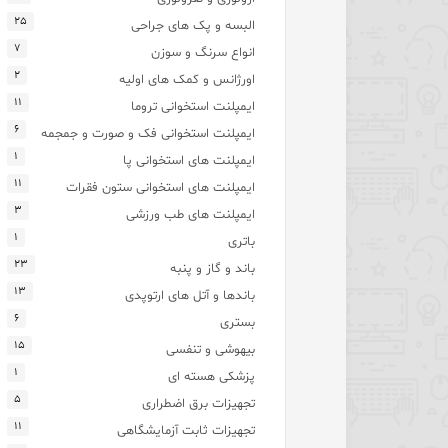
۲۵
البسه و پک های جراحی
۷
انواع سرنگ و سوزن
۲
اورژانس و کمک های اولیه
۱۱
ایمپلنت استخوانی تروما
۶
ایمپلنت استخوانی فک و صورت و جمجمه
۱
ایمپلنت های استخوانی پا
۱۱
ایمپلنت های استخوانی ستون فقرات
۳
ایمپلنت های طب ورزشی
۱
باتری
۲۳
باند و گاز و پنبه
۱۳
باندها و آتل های ارتوپدی
۶
بستری
۱۵
بیهوشی و تنفسی
۱
پزشکی هسته ای
۵
تجهیزات برق اضطراری
۱۱
تجهیزات ثابت آزمایشگاهی