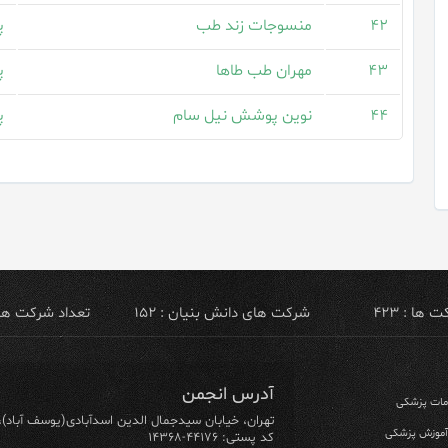
۴۲
منسوجات زند طب
پ
۴۳
مهران طب طاها
پ
۴۴
نوین پوشش نیل سام
پ
ها : ۴۲۳
شرکت های دانش بنیان : ۱۵۲
تعداد شرکت های ص
آدرس انجمن
ومات پزشکی
تهران، خیابان سیدجمال الدین اسدآبادی(یوسف آباد)، خیابان ۶۴ شرقی، پلاک ۱۰/۱، طبق
 آموزش پزشکی
کد پستی: ۴۴۱۷۶-۱۴۳۶۸