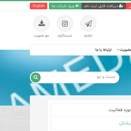
ی
دریافت فایل ثبت نام
ورود شرکت ها
English
تلگرام
اینستاگرام
حق عضویت
ضویت
ارتباط با ما

وزه فعالیت
زشکی