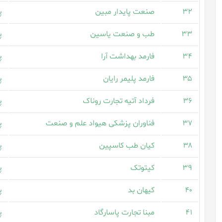
۳۲
صنعت پایدار مبین
پ
۳۳
طب و صنعت یاسین
پ
۳۴
فارمد بهداشت آرا
پ
۳۵
فارمد پلیمر رایان
پ
۳۶
فرداد آتیه تجارت روناک
پ
۳۷
فناوران پزشکی هیواد علم و صنعت
پ
۳۸
کیان طب کاسپین
پ
۳۹
کیتوتک
پ
۴۰
کیهان بد
پ
۴۱
مبنا تجارت پاسارگاد
پ