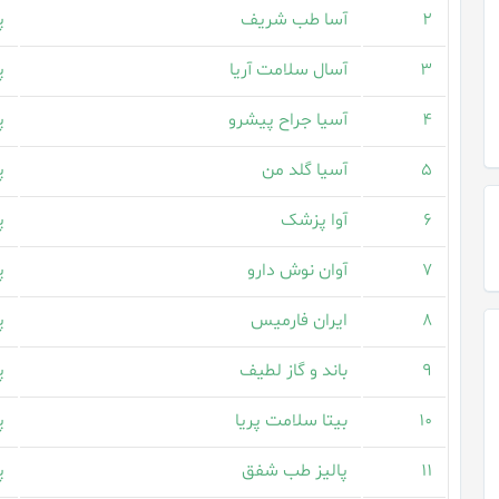
۲
آسا طب شریف
پ
۳
آسال سلامت آریا
پ
۴
آسیا جراح پیشرو
پ
۵
آسیا گلد من
پ
۶
آوا پزشک
پ
۷
آوان نوش دارو
پ
۸
ایران فارمیس
پ
۹
باند و گاز لطیف
پ
۱۰
بیتا سلامت پریا
پ
۱۱
پالیز طب شفق
پ