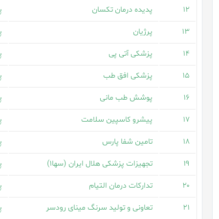
۱۲
پدیده درمان تکسان
پ
۱۳
پرژیان
پ
۱۴
پزشکی آتی پی
پ
۱۵
پزشکی افق طب
پ
۱۶
پوشش طب مانی
پ
۱۷
پیشرو کاسپین سلامت
پ
۱۸
تامین شفا پارس
پ
۱۹
تجهیزات پزشکی هلال ایران (سها۱)
پ
۲۰
تدارکات درمان التیام
پ
۲۱
تعاونی و تولید سرنگ مینای رودسر
پ