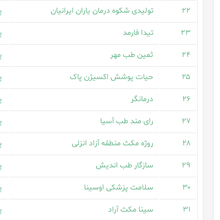
۲۲
تولیدی شکوه درمان یاران ایرانیان
پ
۲۳
تیدا فارمد
پ
۲۴
ثمین طب مهر
پ
۲۵
حیات پوشش اکسیژن پاک
پ
۲۶
درمانگر
پ
۲۷
رای مند طب آسیا
پ
۲۸
روژه مکث منطقه آزاد انزلی
پ
۲۹
سازگار طب اندیش
پ
۳۰
سلامت پزشکی اوسینا
پ
۳۱
سینا مکث آراد
پ