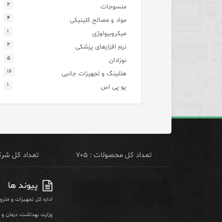
۲
منسوجات
۴
مواد و مصالح کلینیکی
۱
میکروبیولوژی
۲
نرم افزارهای پزشکی
۵
نوزادان
۱۶
هتلینگ و تجهیزات جانبی
۱
یو پی اس
تعداد کل محصولات : ۷۰۵
تعداد کل شرکت 
پیوند ها
اداره کل تجهیزات و ملز
وزارت بهداشت، درمان و