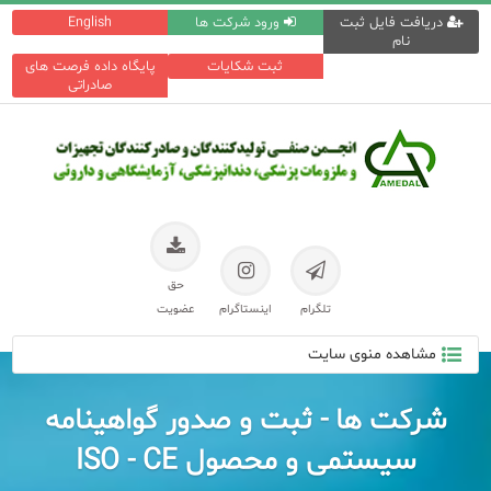
دریافت فایل ثبت
ورود شرکت ها
English
نام
ثبت شکایات
پایگاه داده فرصت های
صادراتی
حق
تلگرام
اینستاگرام
عضویت
مشاهده منوی سایت
شرکت ها - ثبت و صدور گواهینامه
سیستمی و محصول ISO - CE