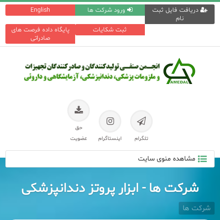
دریافت فایل ثبت
ورود شرکت ها
English
نام
ثبت شکایات
پایگاه داده فرصت های
صادراتی
حق
تلگرام
اینستاگرام
عضویت
مشاهده منوی سایت
شرکت ها - ابزار پروتز دندانپزشکی
شرکت ها